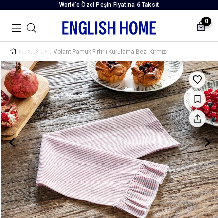
World’e Özel Peşin Fiyatına
6 Taksit
0
Volant Pamuk Fırfırlı Kurulama Bezi Kırmızı