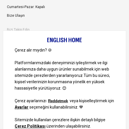
Cumartesi-Pazar: Kapalı
Bize Ulaşın
Bizi Takip Edin
Ayrıcalıklardan yararlanmak için uygulamamızı indirin.
1000 TL ve Üzeri Alışverişlerinizde Kargo Bedava!
Bilgi Toplum Hizmetleri
KVKK Veri İşleme Politikamız
Site Haritası