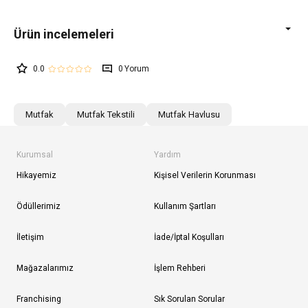
0.0
0
Mutfak
Mutfak Tekstili
Mutfak Havlusu
Kurumsal
Yardım
Hikayemiz
Kişisel Verilerin Korunması
Ödüllerimiz
Kullanım Şartları
İletişim
İade/İptal Koşulları
Mağazalarımız
İşlem Rehberi
Franchising
Sık Sorulan Sorular