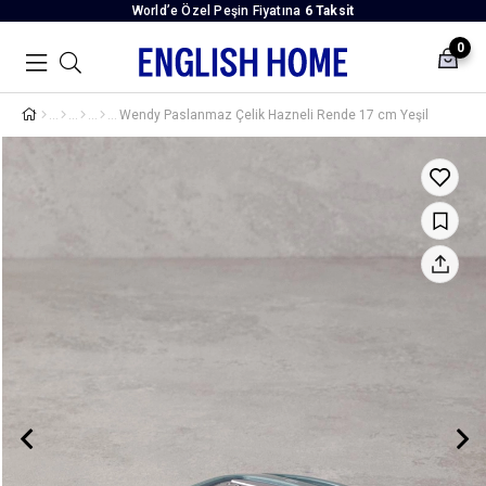
World’e Özel Peşin Fiyatına
6 Taksit
0
Wendy Paslanmaz Çelik Hazneli Rende 17 cm Yeşil