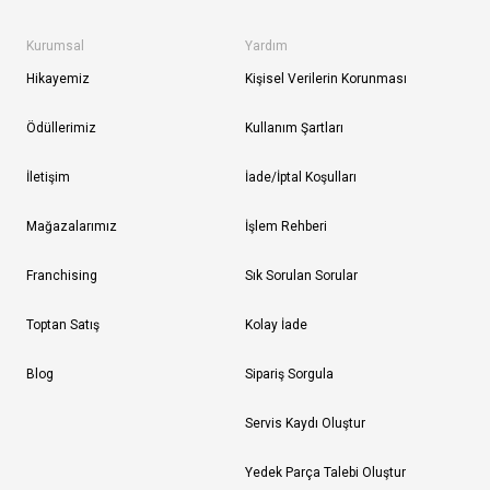
Kurumsal
Yardım
Hikayemiz
Kişisel Verilerin Korunması
Ödüllerimiz
Kullanım Şartları
İletişim
İade/İptal Koşulları
Mağazalarımız
İşlem Rehberi
Franchising
Sık Sorulan Sorular
Toptan Satış
Kolay İade
Blog
Sipariş Sorgula
Servis Kaydı Oluştur
Yedek Parça Talebi Oluştur