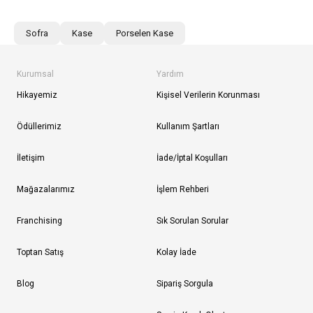
Sofra
Kase
Porselen Kase
Kurumsal
Yardım
Hikayemiz
Kişisel Verilerin Korunması
Ödüllerimiz
Kullanım Şartları
İletişim
İade/İptal Koşulları
Mağazalarımız
İşlem Rehberi
Franchising
Sık Sorulan Sorular
Toptan Satış
Kolay İade
Blog
Sipariş Sorgula