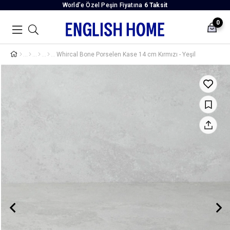
World’e Özel Peşin Fiyatına
6 Taksit
0
Whircal Bone Porselen Kase 14 cm Kırmızı - Yeşil