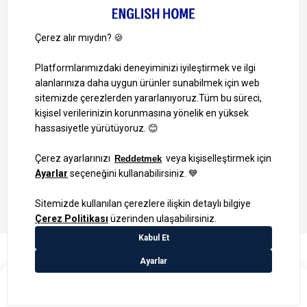
Ayrıcalıklardan yararlanmak için uygulamamızı indirin.
1000 TL ve Üzeri Alışverişlerinizde Kargo Bedava!
Bilgi Toplum Hizmetleri
KVKK Veri İşleme Politikamız
Site Haritası
₺119,99