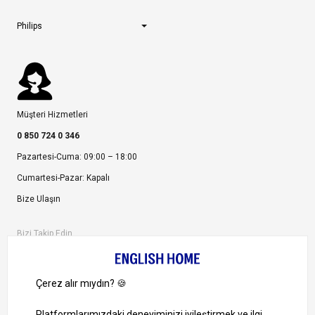
Philips
Müşteri Hizmetleri
0 850 724 0 346
Pazartesi-Cuma: 09:00 – 18:00
Cumartesi-Pazar: Kapalı
Bize Ulaşın
Bizi Takip Edin
Ayrıcalıklardan yararlanmak için uygulamamızı indirin.
1000 TL ve Üzeri Alışverişlerinizde Kargo Bedava!