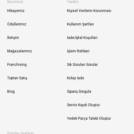
Kurumsal
Yardım
Hikayemiz
Kişisel Verilerin Korunması
Ödüllerimiz
Kullanım Şartları
İletişim
İade/İptal Koşulları
Mağazalarımız
İşlem Rehberi
Franchising
Sık Sorulan Sorular
Toptan Satış
Kolay İade
Blog
Sipariş Sorgula
Servis Kaydı Oluştur
Yedek Parça Talebi Oluştur
Popüler Sayfalar