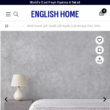
World’e Özel Peşin Fiyatına
6 Taksit
0
Wild Forest Çift Taraflı Çift Kişilik Çok Amaçlı Örtü 200x220 cm Pembe