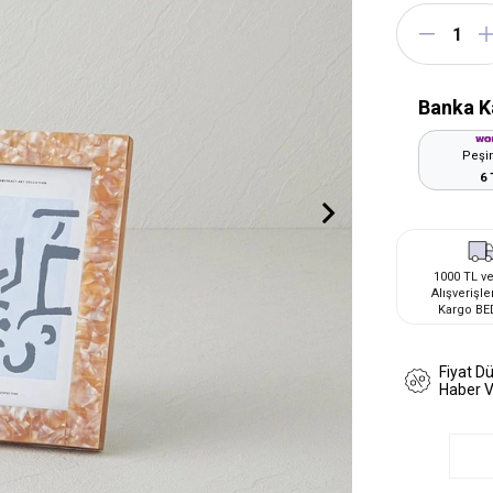
Banka K
Peşin
6 
1000 TL ve
Alışverişle
Kargo BE
Fiyat D
Haber 