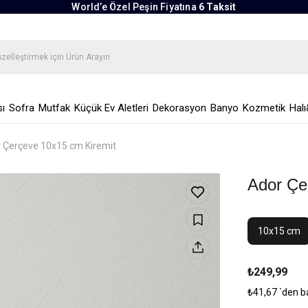
World’e Özel Peşin Fiyatına
6 Taksit
ı
Sofra
Mutfak
Küçük Ev Aletleri
Dekorasyon
Banyo
Kozmetik
Halı
 Çerçeve 10x15 cm Kiremit
Ador Çe
10x15 cm
₺249,99
₺41,67
`den b