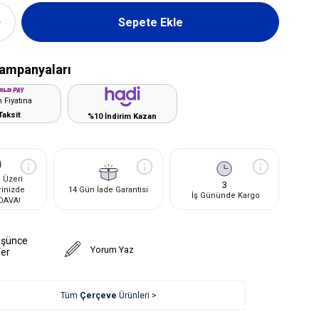
ampanyaları
 Fiyatına
Taksit
%10 İndirim Kazan
 Üzeri
3
rinizde
14 Gün İade Garantisi
İş Gününde Kargo
DAVA!
üşünce
Yorum Yaz
Ver
Tüm
Çerçeve
Ürünleri >