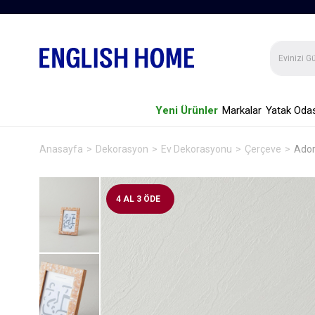
Yeni Ürünler
Markalar
Yatak Odas
Anasayfa
Dekorasyon
Ev Dekorasyonu
Çerçeve
Ador
4 AL 3 ÖDE