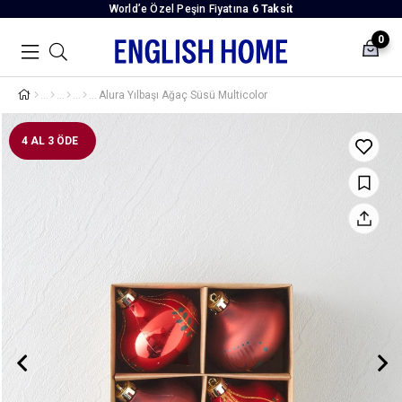
World’e Özel Peşin Fiyatına
6 Taksit
0
Alura Yılbaşı Ağaç Süsü Multicolor
4 AL 3 ÖDE