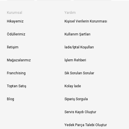
Kurumsal
Yardım
Hikayemiz
Kişisel Verilerin Korunması
Ödüllerimiz
Kullanım Şartları
İletişim
İade/İptal Koşulları
Mağazalarımız
İşlem Rehberi
Franchising
Sık Sorulan Sorular
Toptan Satış
Kolay İade
Blog
Sipariş Sorgula
Servis Kaydı Oluştur
Yedek Parça Talebi Oluştur