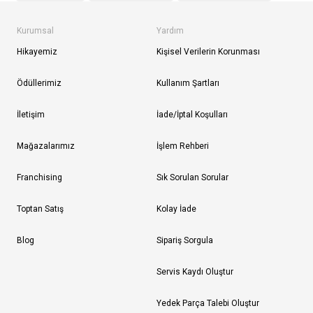
Kurumsal
Yardım
Hikayemiz
Kişisel Verilerin Korunması
Ödüllerimiz
Kullanım Şartları
İletişim
İade/İptal Koşulları
Mağazalarımız
İşlem Rehberi
Franchising
Sık Sorulan Sorular
Toptan Satış
Kolay İade
Blog
Sipariş Sorgula
Servis Kaydı Oluştur
Yedek Parça Talebi Oluştur