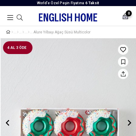
World’e Özel Peşin Fiyatına
6 Taksit
0
Alure Yılbaşı Ağaç Süsü Multicolor
4 AL 3 ÖDE