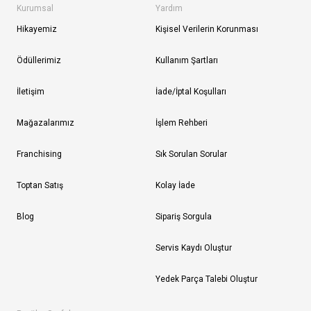
Kurumsal
Yardım
Hikayemiz
Kişisel Verilerin Korunması
Ödüllerimiz
Kullanım Şartları
İletişim
İade/İptal Koşulları
Mağazalarımız
İşlem Rehberi
Franchising
Sık Sorulan Sorular
Toptan Satış
Kolay İade
Blog
Sipariş Sorgula
Servis Kaydı Oluştur
Yedek Parça Talebi Oluştur