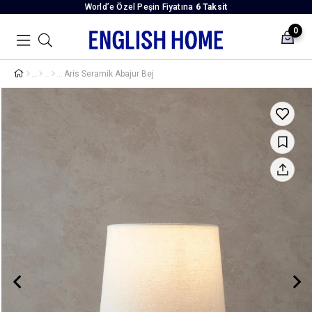
World’e Özel Peşin Fiyatına
6 Taksit
0
Aris Seramik Abajur Bej