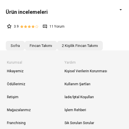
3.9
11
Sofra
Fincan Takımı
2 Kişilik Fincan Takımı
Kurumsal
Yardım
Hikayemiz
Kişisel Verilerin Korunması
Ödüllerimiz
Kullanım Şartları
İletişim
İade/İptal Koşulları
Mağazalarımız
İşlem Rehberi
Franchising
Sık Sorulan Sorular