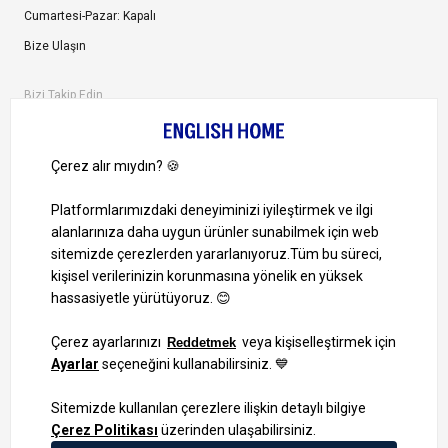
Cumartesi-Pazar: Kapalı
Bize Ulaşın
Bizi Takip Edin
Ayrıcalıklardan yararlanmak için uygulamamızı indirin.
1000 TL ve Üzeri Alışverişlerinizde Kargo Bedava!
Bilgi Toplum Hizmetleri
KVKK Veri İşleme Politikamız
Site Haritası