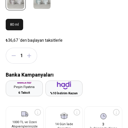
80 ml
₺36,67
`den başlayan taksitlerle
Banka Kampanyaları
Peşin Fiyatına
6 Taksit
%10 İndirim Kazan
1000 TL ve Üzeri
3
14 Gün İade
Alışverişlerinizde