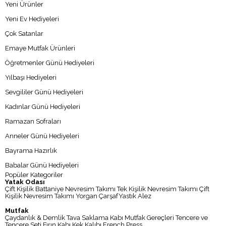
Yeni Ürünler
Yeni Ev Hediyeleri
Çok Satanlar
Emaye Mutfak Ürünleri
Öğretmenler Günü Hediyeleri
Yılbaşı Hediyeleri
Sevgililer Günü Hediyeleri
Kadınlar Günü Hediyeleri
Ramazan Sofraları
Anneler Günü Hediyeleri
Bayrama Hazırlık
Babalar Günü Hediyeleri
Popüler Kategoriler
Yatak Odası
Çift Kişilik Battaniye
Nevresim Takımı
Tek Kişilik Nevresim Takımı
Çift
Kişilik Nevresim Takımı
Yorgan
Çarşaf
Yastık
Alez
Mutfak
Çaydanlık & Demlik
Tava
Saklama Kabı
Mutfak Gereçleri
Tencere ve
Tencere Seti
Fırın Kabı
Kek Kalıbı
French Press