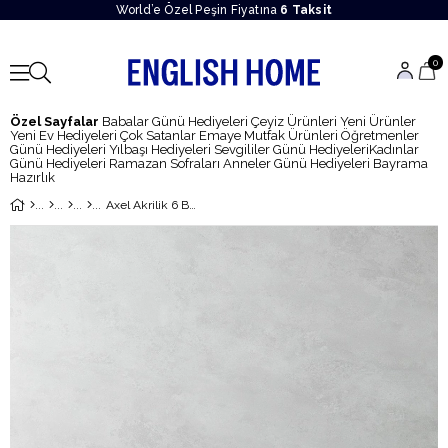
World’e Özel Peşin Fiyatına
6 Taksit
0
Özel Sayfalar
Babalar Günü Hediyeleri
Çeyiz Ürünleri
Yeni Ürünler
Yeni Ev Hediyeleri
Çok Satanlar
Emaye Mutfak Ürünleri
Öğretmenler
Günü Hediyeleri
Yılbaşı Hediyeleri
Sevgililer Günü Hediyeleri
Kadınlar
Günü Hediyeleri
Ramazan Sofraları
Anneler Günü Hediyeleri
Bayrama
Hazırlık
Axel Akrilik 6 Bölmeli Kahvaltılık 25x35 cm Antrasit