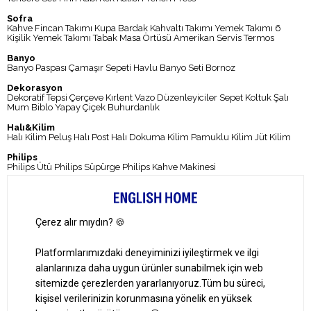
Sofra
Kahve Fincan Takımı
Kupa
Bardak
Kahvaltı Takımı
Yemek Takımı
6
Kişilik Yemek Takımı
Tabak
Masa Örtüsü
Amerikan Servis
Termos
Banyo
Banyo Paspası
Çamaşır Sepeti
Havlu
Banyo Seti
Bornoz
Dekorasyon
Dekoratif Tepsi
Çerçeve
Kırlent
Vazo
Düzenleyiciler
Sepet
Koltuk Şalı
Mum
Biblo
Yapay Çiçek
Buhurdanlık
Halı&Kilim
Halı
Kilim
Peluş Halı
Post Halı
Dokuma Kilim
Pamuklu Kilim
Jüt Kilim
Philips
Philips Ütü
Philips Süpürge
Philips Kahve Makinesi
Kampanyalar
Kampanyalar
Banka Kampanyaları
Müşteri Hizmetleri
0 850 724 0 346
Pazartesi-Cuma: 09:00 – 18:00
Cumartesi-Pazar: Kapalı