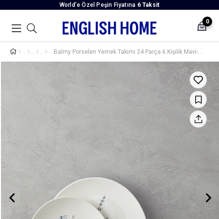
World’e Özel Peşin Fiyatına
6 Taksit
0
Balmy Porselen Yemek Takımı 24 Parça 6 Kişilik Mavi-Sarı