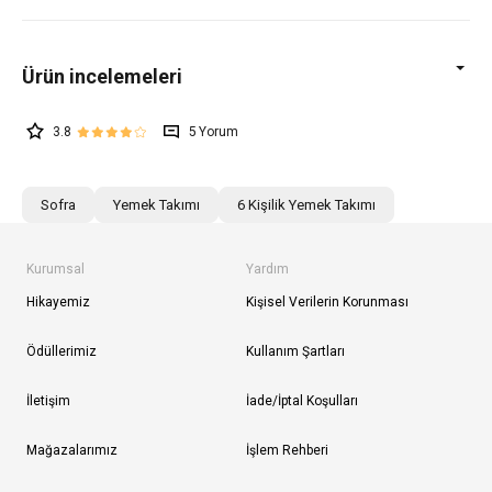
3.8
5
Sofra
Yemek Takımı
6 Kişilik Yemek Takımı
Kurumsal
Yardım
Hikayemiz
Kişisel Verilerin Korunması
Ödüllerimiz
Kullanım Şartları
İletişim
İade/İptal Koşulları
Mağazalarımız
İşlem Rehberi