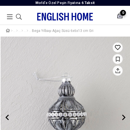
World’e Özel Peşin Fiyatına
6 Taksit
0
Bega Yılbaşı Ağaç Süsü 6x6x13 cm Gri