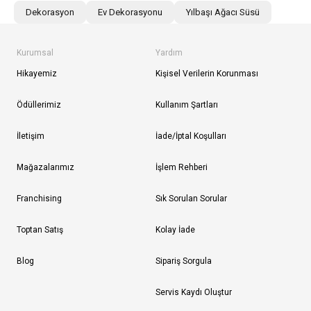
Dekorasyon
Ev Dekorasyonu
Yılbaşı Ağacı Süsü
Kurumsal
Yardım
Hikayemiz
Kişisel Verilerin Korunması
Ödüllerimiz
Kullanım Şartları
İletişim
İade/İptal Koşulları
Mağazalarımız
İşlem Rehberi
Franchising
Sık Sorulan Sorular
Toptan Satış
Kolay İade
Blog
Sipariş Sorgula
Servis Kaydı Oluştur