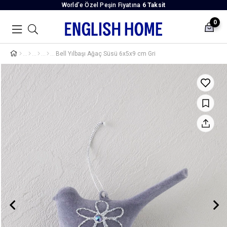
World’e Özel Peşin Fiyatına
6 Taksit
0
Bell Yılbaşı Ağaç Süsü 6x5x9 cm Gri