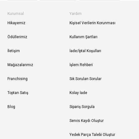
Kurumsal
Yardım
Hikayemiz
Kişisel Verilerin Korunması
Ödüllerimiz
Kullanım Şartları
İletişim
İade/İptal Koşulları
Mağazalarımız
İşlem Rehberi
Franchising
Sık Sorulan Sorular
Toptan Satış
Kolay İade
Blog
Sipariş Sorgula
Servis Kaydı Oluştur
Yedek Parça Talebi Oluştur