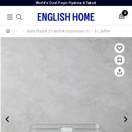
World’e Özel Peşin Fiyatına
6 Taksit
0
Bella Plastik 2'li Mutfak Düzenleyici 3 L – 5 L Şeffaf