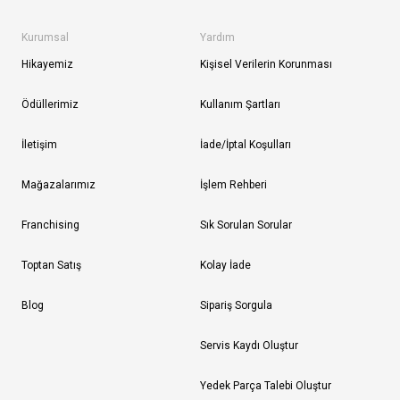
Kurumsal
Yardım
Hikayemiz
Kişisel Verilerin Korunması
Ödüllerimiz
Kullanım Şartları
İletişim
İade/İptal Koşulları
Mağazalarımız
İşlem Rehberi
Franchising
Sık Sorulan Sorular
Toptan Satış
Kolay İade
Blog
Sipariş Sorgula
Servis Kaydı Oluştur
Yedek Parça Talebi Oluştur