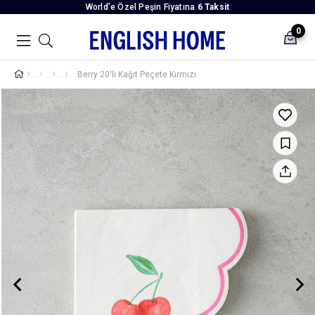
World’e Özel Peşin Fiyatına
6 Taksit
0
Berry 20'li Kağıt Peçete Kırmızı