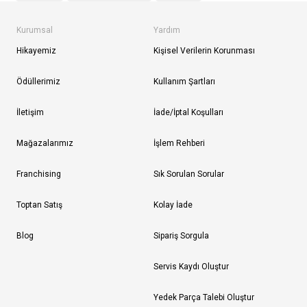
Kurumsal
Yardım
Hikayemiz
Kişisel Verilerin Korunması
Ödüllerimiz
Kullanım Şartları
İletişim
İade/İptal Koşulları
Mağazalarımız
İşlem Rehberi
Franchising
Sık Sorulan Sorular
Toptan Satış
Kolay İade
Blog
Sipariş Sorgula
Servis Kaydı Oluştur
Yedek Parça Talebi Oluştur