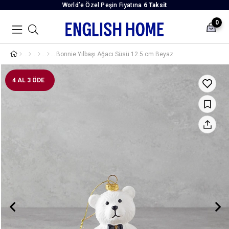
World’e Özel Peşin Fiyatına
6 Taksit
0
Bonnie Yılbaşı Ağacı Süsü 12.5 cm Beyaz
4 AL 3 ÖDE