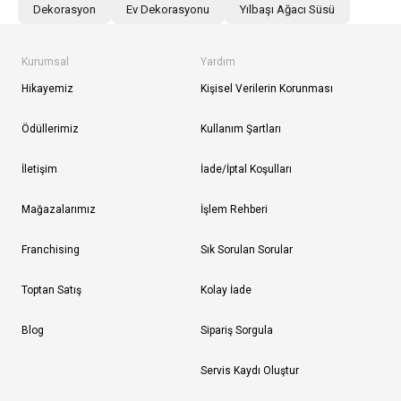
Dekorasyon
Ev Dekorasyonu
Yılbaşı Ağacı Süsü
Kurumsal
Yardım
Hikayemiz
Kişisel Verilerin Korunması
Ödüllerimiz
Kullanım Şartları
İletişim
İade/İptal Koşulları
Mağazalarımız
İşlem Rehberi
Franchising
Sık Sorulan Sorular
Toptan Satış
Kolay İade
Blog
Sipariş Sorgula
Servis Kaydı Oluştur