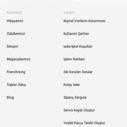
Kurumsal
Yardım
Hikayemiz
Kişisel Verilerin Korunması
Ödüllerimiz
Kullanım Şartları
İletişim
İade/İptal Koşulları
Mağazalarımız
İşlem Rehberi
Franchising
Sık Sorulan Sorular
Toptan Satış
Kolay İade
Blog
Sipariş Sorgula
Servis Kaydı Oluştur
Yedek Parça Talebi Oluştur