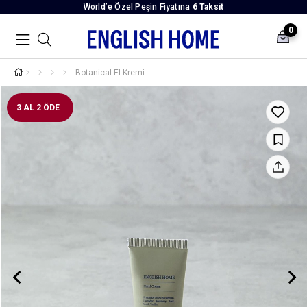
World’e Özel Peşin Fiyatına
6 Taksit
0
Botanical El Kremi
3 AL 2 ÖDE