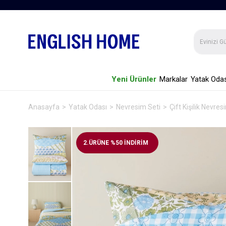
Yeni Ürünler
Markalar
Yatak Odas
Anasayfa
Yatak Odası
Nevresim Seti
Çift Kişilik Nevres
2.ÜRÜNE %50 İNDİRİM