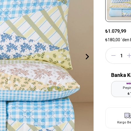
₺1.079,99
₺180,00
`den 
Banka K
Peşin
6 
Kargo B