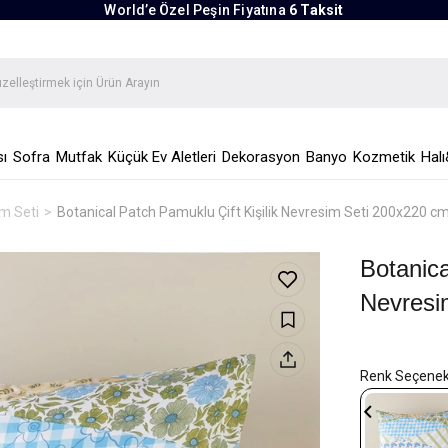
World’e Özel Peşin Fiyatına
6 Taksit
ı
Sofra
Mutfak
Küçük Ev Aletleri
Dekorasyon
Banyo
Kozmetik
Halı
im Seti
Botanical Patch Pamuklu Çift Kişilik Nevresim Seti 200x220 cm
Botanica
Nevresi