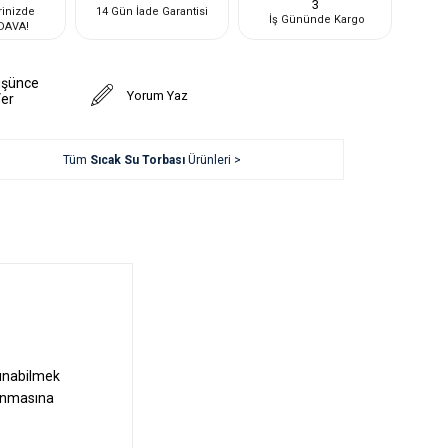
3
rinizde
14 Gün İade Garantisi
İş Gününde Kargo
DAVA!
üşünce
Yorum Yaz
Ver
Tüm
Sıcak Su Torbası
Ürünleri >