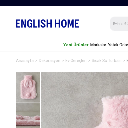
Yeni Ürünler
Markalar
Yatak Odas
Anasayfa
Dekorasyon
Ev Gereçleri
Sıcak Su Torbası