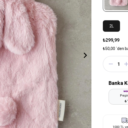
2L
₺299,99
₺50,00
`den b
Banka K
Peşin
6 
1000 TL ve