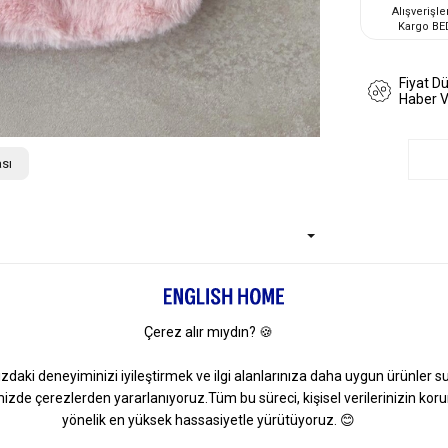
Alışverişle
Kargo BE
Fiyat D
Haber 
sı