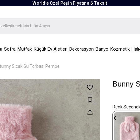
World’e Özel Peşin Fiyatına
6 Taksit
ı
Sofra
Mutfak
Küçük Ev Aletleri
Dekorasyon
Banyo
Kozmetik
Halı
Bunny Sıcak Su Torbası Pembe
Bunny S