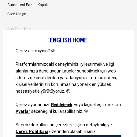
Cumartesi-Pazar: Kapalı
Bize Ulaşın
Bizi Takip Edin
Ayrıcalıklardan yararlanmak için uygulamamızı indirin.
1000 TL ve Üzeri Alışverişlerinizde Kargo Bedava!
Bilgi Toplum Hizmetleri
KVKK Veri İşleme Politikamız
Site Haritası