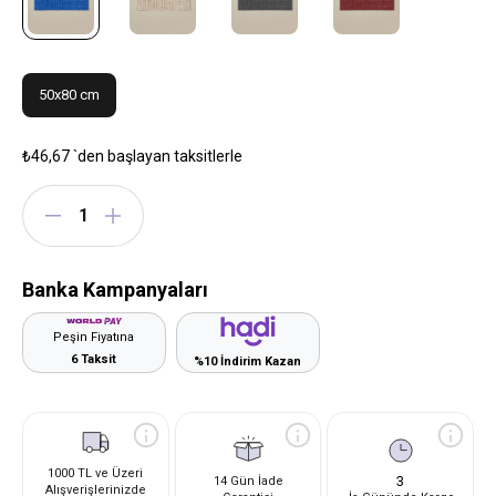
50x80 cm
₺46,67
`den başlayan taksitlerle
Banka Kampanyaları
Peşin Fiyatına
6 Taksit
%10 İndirim Kazan
1000 TL ve Üzeri
3
14 Gün İade
Alışverişlerinizde