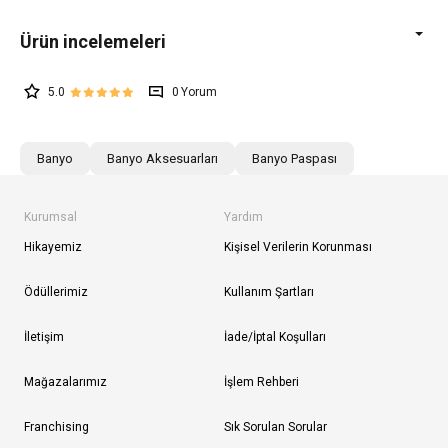
5.0
0
Banyo
Banyo Aksesuarları
Banyo Paspası
Kurumsal
Yardım
Hikayemiz
Kişisel Verilerin Korunması
Ödüllerimiz
Kullanım Şartları
İletişim
İade/İptal Koşulları
Mağazalarımız
İşlem Rehberi
Franchising
Sık Sorulan Sorular