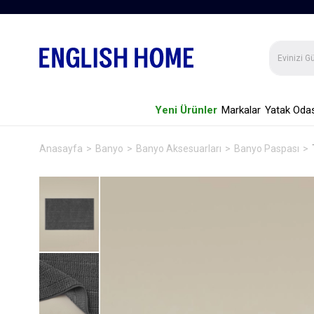
Yeni Ürünler
Markalar
Yatak Odas
Anasayfa
Banyo
Banyo Aksesuarları
Banyo Paspası