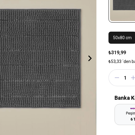
50x80 cm
₺319,99
₺53,33
`den b
Banka K
Peşin
6 