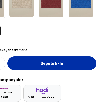
aşlayan taksitlerle
ampanyaları
 Fiyatına
Taksit
%10 İndirim Kazan