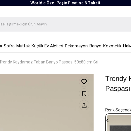
World’e Özel Peşin Fiyatına
6 Taksit
ı
Sofra
Mutfak
Küçük Ev Aletleri
Dekorasyon
Banyo
Kozmetik
Halı
Trendy Kaydırmaz Taban Banyo Paspası 50x80 cm Gri
Trendy 
Paspası