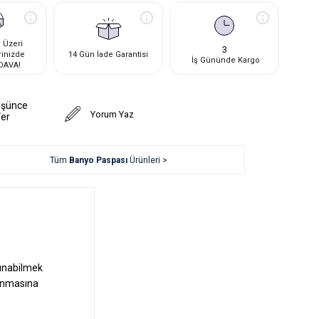
 Üzeri
3
rinizde
14 Gün İade Garantisi
İş Gününde Kargo
DAVA!
üşünce
Yorum Yaz
Ver
Tüm
Banyo Paspası
Ürünleri >