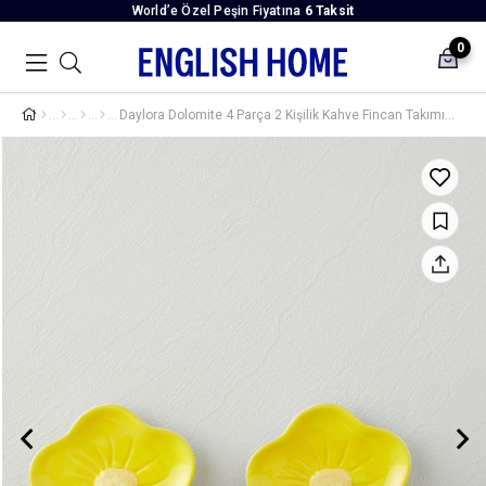
World’e Özel Peşin Fiyatına
6 Taksit
0
Daylora Dolomite 4 Parça 2 Kişilik Kahve Fincan Takımı 100 ml Sarı - Mavi