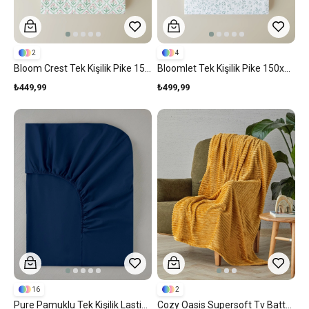
2
4
Bloom Crest Tek Kişilik Pike 150x220 Cm Yeşil
Bloomlet Tek Kişilik Pike 150x220 Cm Yeşil
₺449,99
₺499,99
16
2
Pure Pamuklu Tek Kişilik Lastikli Çarşaf 100x200 Cm Gece Mavisi
Cozy Oasis Supersoft Tv Battaniye 120x160 Cm Sarı