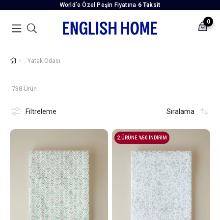
World’e Özel Peşin Fiyatına
6 Taksit
0
Yatak Odası
738 Ürün
Filtreleme
Sıralama
2.ÜRÜNE %50 İNDİRİM