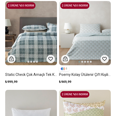
2.ÜRÜNE %50 İNDİRİM
2.ÜRÜNE %50 İNDİRİM
1
Static Check Çok Amaçlı Tek Kişilik Yatak Örtüsü Takımı 160x220 Cm Gri
Poemy Kolay Ütülenir Çift Kişilik Nevresim Seti 200x220 Cm Turuncu-Mavi
₺999,99
₺949,99
2.ÜRÜNE %50 İNDİRİM