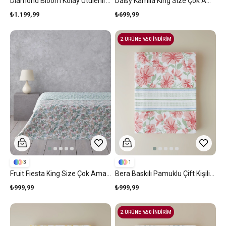
Diamond Bloom Kolay Ütülenir Çift Kişilik Çarşaflı Nevresim Takımı 200x220 Cm Mavi - Pembe
Daisy Kamila King Size Çok Amaçlı Örtü 220x240 Cm Açık Mavi
₺1.199,99
₺699,99
2.ÜRÜNE %50 İNDİRİM
3
1
Fruit Fiesta King Size Çok Amaçlı Örtü 240x220 Cm Yeşil
Bera Baskılı Pamuklu Çift Kişilik Pike 200x220 Cm Pembe
₺999,99
₺999,99
2.ÜRÜNE %50 İNDİRİM