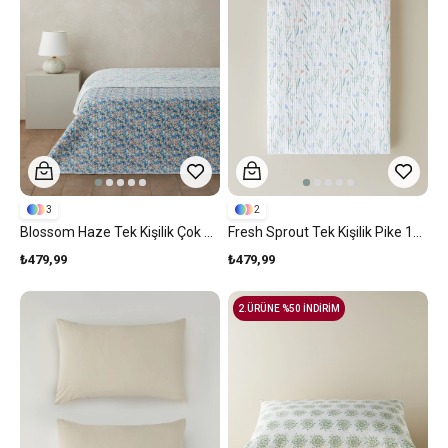
3
2
Blossom Haze Tek Kişilik Çok Amaçlı Örtü 160x220 Cm Mor
Fresh Sprout Tek Kişilik Pike 150x220 Cm Yeşil
₺479,99
₺479,99
2.ÜRÜNE %50 İNDİRİM