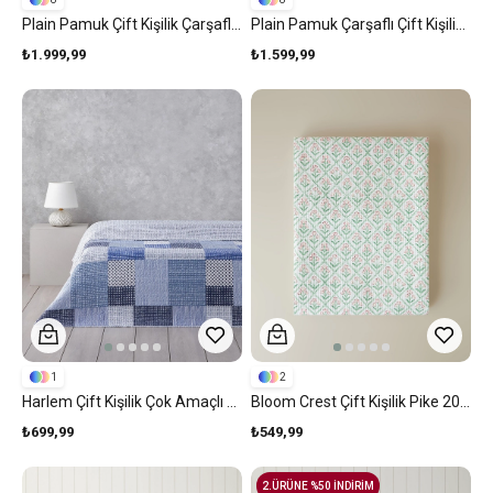
Plain Pamuk Çift Kişilik Çarşaflı Nevresim Takımı 200x220 Cm Mavi - Gri
Plain Pamuk Çarşaflı Çift Kişilik Nevresim Takımı 200x220 Cm Toz Pembe-Leylak
₺1.999,99
₺1.599,99
1
2
Harlem Çift Kişilik Çok Amaçlı Örtü 200x220 Cm Lacivert
Bloom Crest Çift Kişilik Pike 200x220 Cm Yeşil
₺699,99
₺549,99
2.ÜRÜNE %50 İNDİRİM