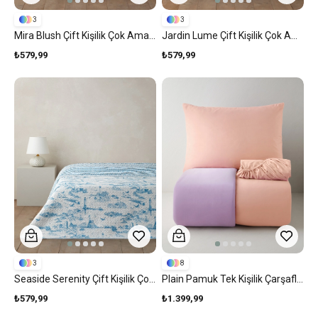
3
3
Mira Blush Çift Kişilik Çok Amaçlı Örtü 200x220 Cm Fuşya
Jardin Lume Çift Kişilik Çok Amaçlı Örtü 200x220 Cm Yeşil
₺579,99
₺579,99
3
8
Seaside Serenity Çift Kişilik Çok Amaçlı Örtü 200x220 Cm Mavi
Plain Pamuk Tek Kişilik Çarşaflı Nevresim Takımı 160x220 Cm Toz Pembe-Leylak
₺579,99
₺1.399,99