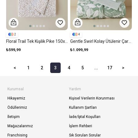
2
4
Floral Trail Tek Kişilik Pike 150x220 Cm Bej
Gentle Swirl Kolay Ütülenir Çarşaflı Tek Kişilik Nevresim Takımı 160x220 Cm Yeşil
₺599,99
₺1.099,99
<
1
2
3
4
5
...
17
>
Kurumsal
Yardım
Hikayemiz
Kişisel Verilerin Korunması
Ödüllerimiz
Kullanım Şartları
İletişim
İade/İptal Koşulları
Mağazalarımız
İşlem Rehberi
Franchising
Sık Sorulan Sorular