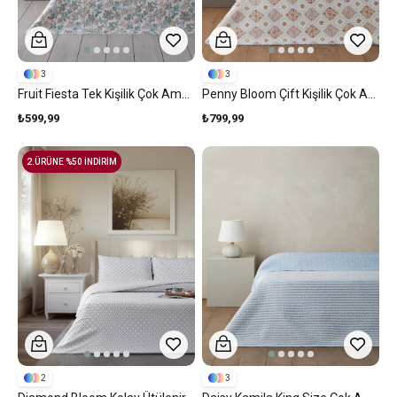
3
3
Fruit Fiesta Tek Kişilik Çok Amaçlı Örtü 160x220 Cm Yeşil
Penny Bloom Çift Kişilik Çok Amaçlı Örtü 200x220 Cm Mor
₺599,99
₺799,99
2.ÜRÜNE %50 İNDİRİM
2
3