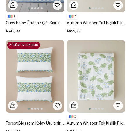
1
2
Cuby Kolay Ütülenir Çift Kişilik Nevresim Seti 200x220 Cm Seledon - Mavi
Autumn Whisper Çift Kişilik Pike 200x220 Cm Yeşil
₺749,99
₺599,99
2.ÜRÜNE %50 İNDİRİM
2
Forest Blossom Kolay Ütülenir 2'li Yastık Kılıfı 50x70 Cm Mavi - Yeşil
Autumn Whisper Tek Kişilik Pike 150x220 Cm Yeşil