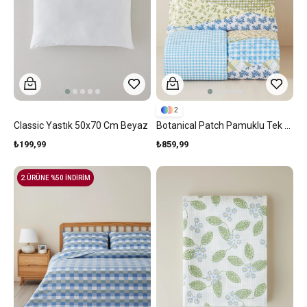
2
Classic Yastık 50x70 Cm Beyaz
Botanical Patch Pamuklu Tek Kişilik Nevresim Seti 160x220 Cm Mavi - Yeşil
₺199,99
₺859,99
2.ÜRÜNE %50 İNDİRİM