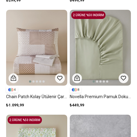
₺299,99
₺499,99
2.ÜRÜNE %50 İNDİRİM
4
8
Chain Patch Kolay Ütülenir Çarşaflı Tek Kişilik Nevresim Takımı 160x220 Cm Turuncu
Novella Premium Pamuk Dokulu Tek Kişilik Lastikli Çarşaf 100x200 Cm Açık Yeşil
₺1.099,99
₺449,99
2.ÜRÜNE %50 İNDİRİM