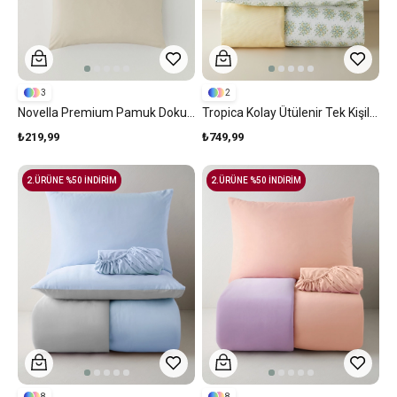
3
2
Novella Premium Pamuk Dokulu 2'li Yastık Kılıfı 50x70 Cm Krem
Tropica Kolay Ütülenir Tek Kişilik Nevresim Seti 160x220 Cm Yeşil
₺219,99
₺749,99
2.ÜRÜNE %50 İNDİRİM
2.ÜRÜNE %50 İNDİRİM
8
8