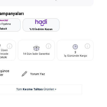
ampanyaları
 Fiyatına
Taksit
%10 İndirim Kazan
 Üzeri
3
rinizde
14 Gün İade Garantisi
İş Gününde Kargo
DAVA!
üşünce
Yorum Yaz
Ver
Tüm
Kesme Tahtası
Ürünleri >