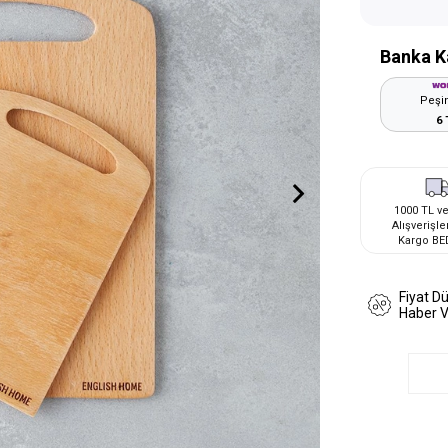
Banka K
Peşin
6 
1000 TL ve
Alışverişle
Kargo BE
Fiyat D
Haber 