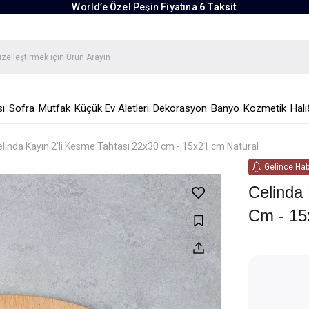
World’e Özel Peşin Fiyatına
6 Taksit
ı
Sofra
Mutfak
Küçük Ev Aletleri
Dekorasyon
Banyo
Kozmetik
Halı
linda Kayın 2'li Kesme Tahtası 22x30 cm - 15x21 cm Natural
Gelince Hab
Celinda
Cm - 15