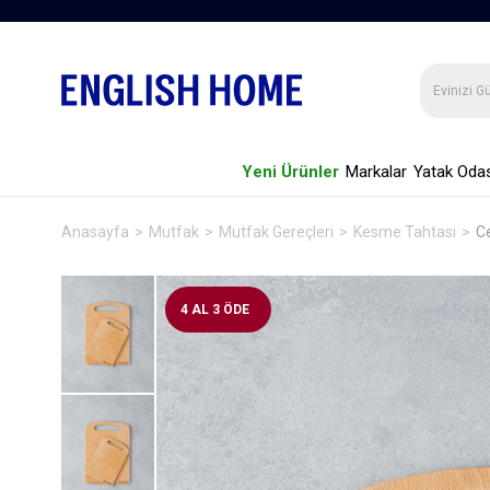
Yeni Ürünler
Markalar
Yatak Odas
Anasayfa
Mutfak
Mutfak Gereçleri
Kesme Tahtası
Ce
4 AL 3 ÖDE