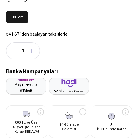
100 cm
₺41,67
`den başlayan taksitlerle
Banka Kampanyaları
Peşin Fiyatına
6 Taksit
%10 İndirim Kazan
1000 TL ve Üzeri
3
14 Gün İade
Alışverişlerinizde
Garantisi
İş Gününde Kargo
Kargo BEDAVA!