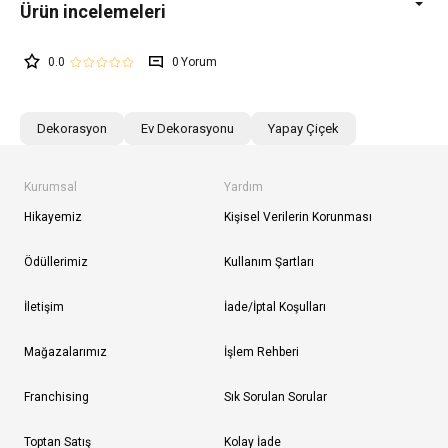
0.0
0
Dekorasyon
Ev Dekorasyonu
Yapay Çiçek
Kurumsal
Yardım
Hikayemiz
Kişisel Verilerin Korunması
Ödüllerimiz
Kullanım Şartları
İletişim
İade/İptal Koşulları
Mağazalarımız
İşlem Rehberi
Franchising
Sık Sorulan Sorular
Toptan Satış
Kolay İade