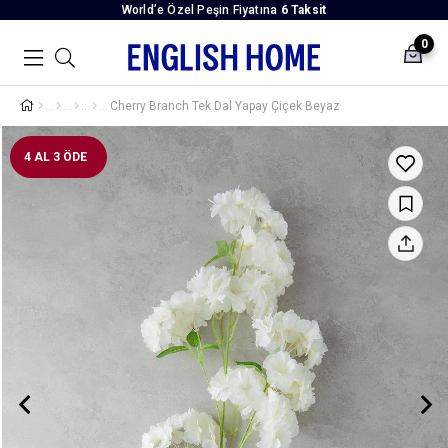
World’e Özel Peşin Fiyatına
6 Taksit
0
Cherry Branch Tek Dal Yapay Çiçek Beyaz
4 AL 3 ÖDE