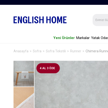
Yeni Ürünler
Markalar
Yatak Odas
Anasayfa
Sofra
Sofra Tekstili
Runner
Chimera Runne
4 AL 3 ÖDE