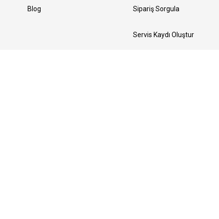
Blog
Sipariş Sorgula
Servis Kaydı Oluştur
Yedek Parça Talebi Oluştur
Bizi Takip Edin