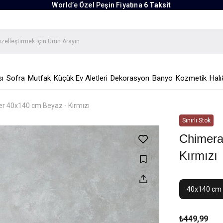
World’e Özel Peşin Fiyatına
6 Taksit
ı
Sofra
Mutfak
Küçük Ev Aletleri
Dekorasyon
Banyo
Kozmetik
Halı
r 40x140 cm Beyaz - Kırmızı
Chimera
Kırmızı
40x140 cm
₺449,99