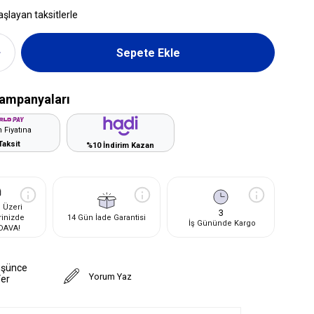
aşlayan taksitlerle
ampanyaları
 Fiyatına
Taksit
%10 İndirim Kazan
 Üzeri
3
rinizde
14 Gün İade Garantisi
İş Gününde Kargo
DAVA!
üşünce
Yorum Yaz
Ver