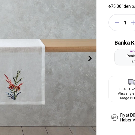
₺75,00
`den b
Banka K
Peşin
6 
1000 TL ve
Alışverişle
Kargo BE
Fiyat D
Haber 