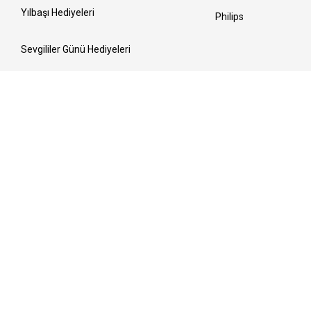
Yılbaşı Hediyeleri
Philips
Sevgililer Günü Hediyeleri
Kadınlar Günü Hediyeleri
Ramazan Sofraları
Anneler Günü Hediyeleri
Bayrama Hazırlık
Babalar Günü Hediyeleri