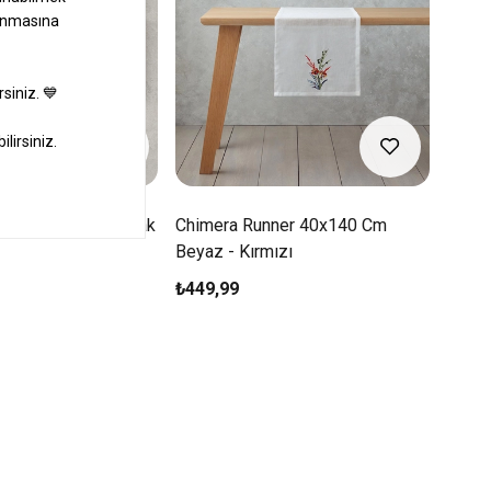
2
n Eldiveni Ve Tutacak
Chimera Runner 40x140 Cm
Chime
Beyaz - Kırmızı
Tabağ
₺449,99
₺179