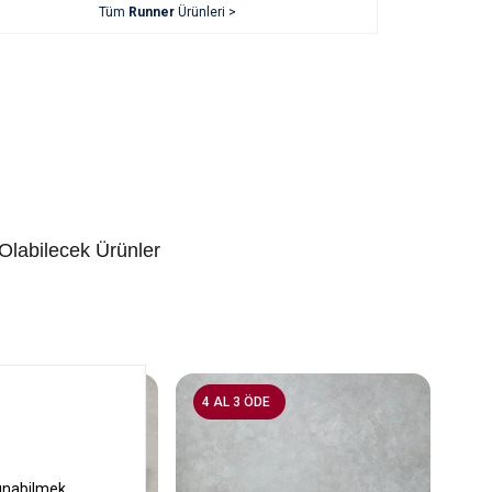
Tüm
Runner
Ürünleri >
 Olabilecek Ürünler
4 AL 3 ÖDE
4 