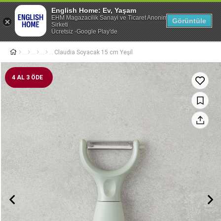
World’e Özel Peşin Fiyatına
6 Taksit
English Home: Ev, Yaşam
EHM Magazacilik Sanayi ve Ticaret Anonim
Görüntüle
0
Sirketi
Ücretsiz -Google Play'de
Claudia Soyacak 15 cm Yeşil
4 AL 3 ÖDE