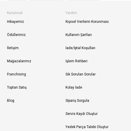
Kurumsal
Yardım
Hikayemiz
Kişisel Verilerin Korunması
Ödüllerimiz
Kullanım Şartları
İletişim
İade/İptal Koşulları
Mağazalarımız
İşlem Rehberi
Franchising
Sık Sorulan Sorular
Toptan Satış
Kolay İade
Blog
Sipariş Sorgula
Servis Kaydı Oluştur
Yedek Parça Talebi Oluştur