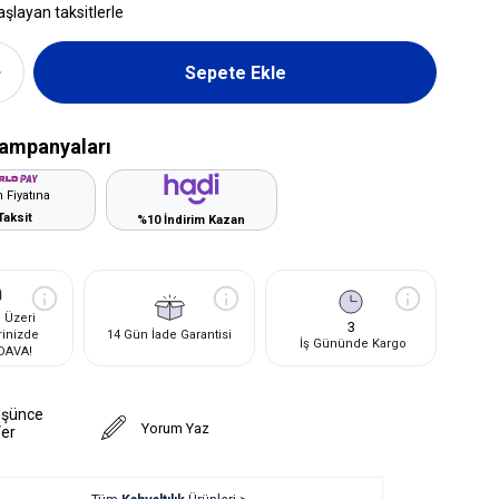
aşlayan taksitlerle
ampanyaları
 Fiyatına
Taksit
%10 İndirim Kazan
 Üzeri
3
rinizde
14 Gün İade Garantisi
İş Gününde Kargo
DAVA!
üşünce
Yorum Yaz
Ver