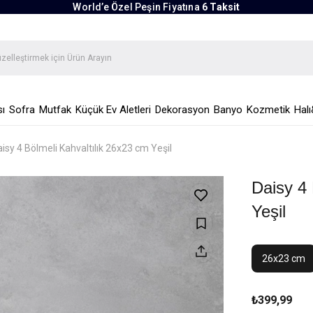
World’e Özel Peşin Fiyatına
6 Taksit
ı
Sofra
Mutfak
Küçük Ev Aletleri
Dekorasyon
Banyo
Kozmetik
Halı
isy 4 Bölmeli Kahvaltılık 26x23 cm Yeşil
Daisy 4 
Yeşil
26x23 cm
₺399,99