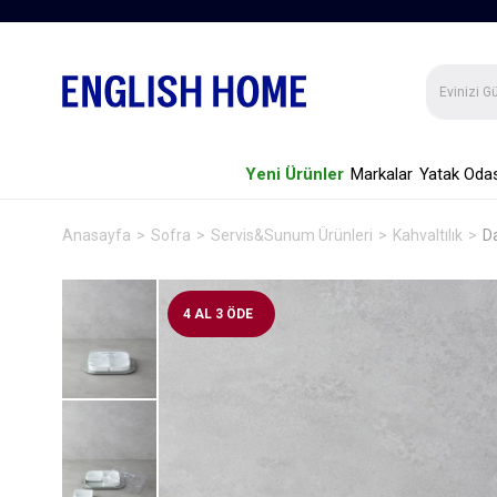
Yeni Ürünler
Markalar
Yatak Odas
Anasayfa
Sofra
Servis&Sunum Ürünleri
Kahvaltılık
Da
4 AL 3 ÖDE