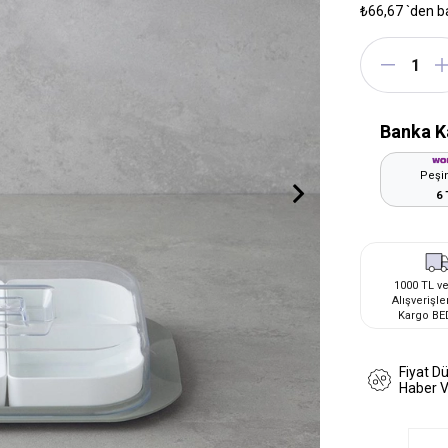
₺66,67
`den b
Banka K
Peşin
6 
1000 TL ve
Alışverişle
Kargo BE
Fiyat D
Haber 