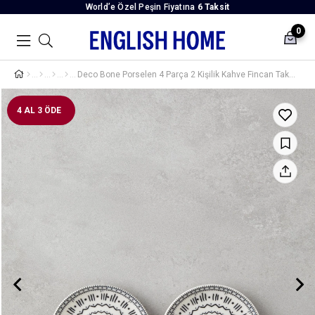
World’e Özel Peşin Fiyatına
6 Taksit
0
Deco Bone Porselen 4 Parça 2 Kişilik Kahve Fincan Takımı 90 ml Siyah
4 AL 3 ÖDE