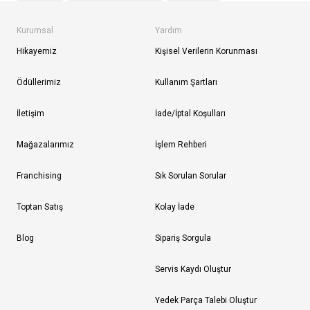
Kurumsal
Yardım
Hikayemiz
Kişisel Verilerin Korunması
Ödüllerimiz
Kullanım Şartları
İletişim
İade/İptal Koşulları
Mağazalarımız
İşlem Rehberi
Franchising
Sık Sorulan Sorular
Toptan Satış
Kolay İade
Blog
Sipariş Sorgula
Servis Kaydı Oluştur
Yedek Parça Talebi Oluştur