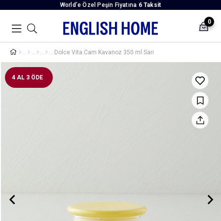
World’e Özel Peşin Fiyatına
6 Taksit
0
Dolce Vita Cam Kavanoz 350 ml Sarı
4 AL 3 ÖDE