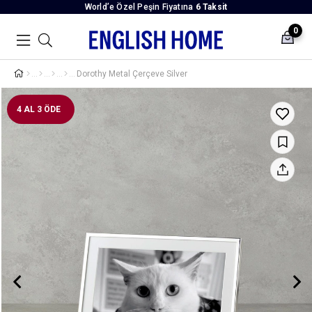
World’e Özel Peşin Fiyatına
6 Taksit
0
Dorothy Metal Çerçeve Silver
4 AL 3 ÖDE