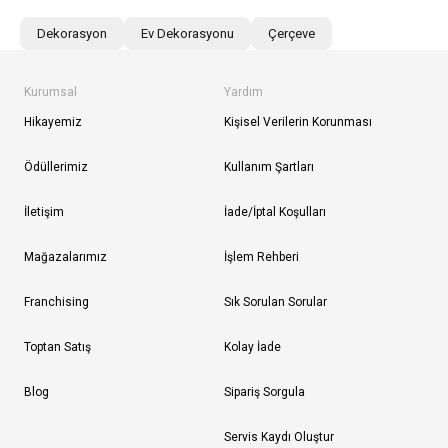
Dekorasyon
Ev Dekorasyonu
Çerçeve
Kurumsal
Yardım
Hikayemiz
Kişisel Verilerin Korunması
Ödüllerimiz
Kullanım Şartları
İletişim
İade/İptal Koşulları
Mağazalarımız
İşlem Rehberi
Franchising
Sık Sorulan Sorular
Toptan Satış
Kolay İade
Blog
Sipariş Sorgula
Servis Kaydı Oluştur