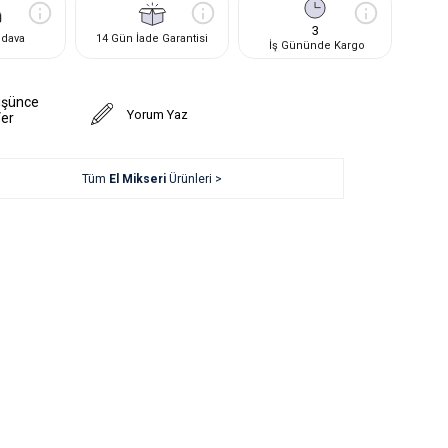
3
edava
14 Gün İade Garantisi
İş Gününde Kargo
üşünce
Yorum Yaz
Ver
Tüm
El Mikseri
Ürünleri >