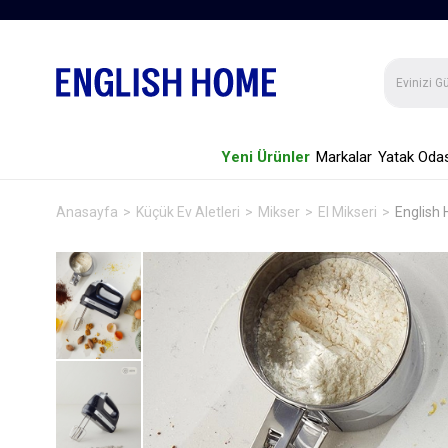
Yeni Ürünler
Markalar
Yatak Odas
Anasayfa
Küçük Ev Aletleri
Mikser
El Mikseri
English