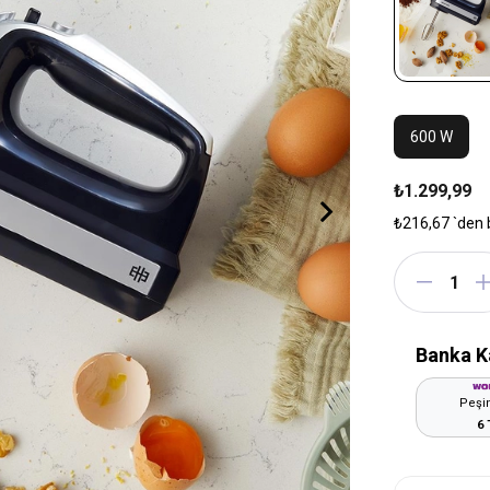
600 W
₺1.299,99
₺216,67
`den 
Banka K
Peşin
6 