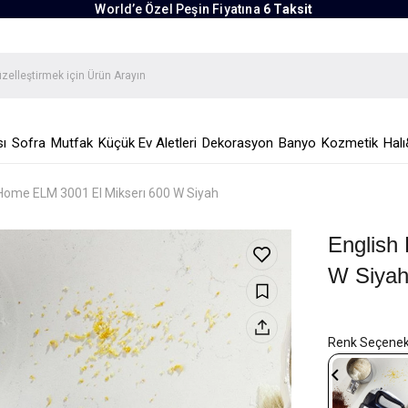
World’e Özel Peşin Fiyatına
6 Taksit
ı
Sofra
Mutfak
Küçük Ev Aletleri
Dekorasyon
Banyo
Kozmetik
Halı
 Home ELM 3001 El Mikserı 600 W Siyah
English
W Siya