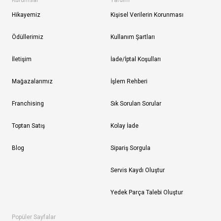
Kurumsal
Yardım
Hikayemiz
Kişisel Verilerin Korunması
Ödüllerimiz
Kullanım Şartları
İletişim
İade/İptal Koşulları
Mağazalarımız
İşlem Rehberi
Franchising
Sık Sorulan Sorular
Toptan Satış
Kolay İade
Blog
Sipariş Sorgula
Servis Kaydı Oluştur
Yedek Parça Talebi Oluştur
Popüler Sayfalar