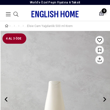
World’e Özel Peşin Fiyatına
6 Taksit
0
Elsie Cam Yağdanlık 500 ml Krem
4 AL 3 ÖDE