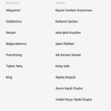
Kurumsal
Yardım
Hikayemiz
Kişisel Verilerin Korunması
Ödüllerimiz
Kullanım Şartları
İletişim
İade/İptal Koşulları
Mağazalarımız
İşlem Rehberi
Franchising
Sık Sorulan Sorular
Toptan Satış
Kolay İade
Blog
Sipariş Sorgula
Servis Kaydı Oluştur
Yedek Parça Talebi Oluştur