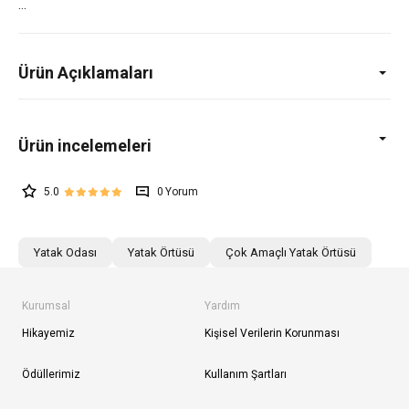
Ürün Açıklamaları
5.0
0
Yatak Odası
Yatak Örtüsü
Çok Amaçlı Yatak Örtüsü
Kurumsal
Yardım
Hikayemiz
Kişisel Verilerin Korunması
Ödüllerimiz
Kullanım Şartları