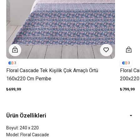
3
3
Floral Cascade Tek Kişilik Çok Amaçlı Örtü
Floral Ca
160x220 Cm Pembe
200x220
₺699,99
₺799,99
Ürün Özellikleri
Boyut: 240 x 220
Model: Floral Cascade