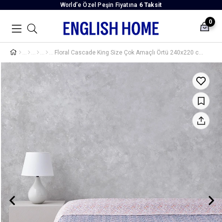
World’e Özel Peşin Fiyatına
6 Taksit
0
Floral Cascade King Size Çok Amaçlı Örtü 240x220 cm Pembe