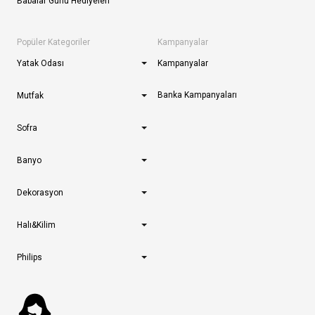
Babalar Günü Hediyeleri
Popüler Kategoriler
Kampanyalar
Yatak Odası
Kampanyalar
Banka Kampanyaları
Mutfak
Sofra
Banyo
Dekorasyon
Halı&Kilim
Philips