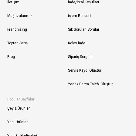
İletişim
İade/İptal Koşulları
Mağazalarımız
İşlem Rehberi
Franchising
Sık Sorulan Sorular
Toptan Satış
Kolay İade
Blog
Sipariş Sorgula
Servis Kaydı Oluştur
Yedek Parça Talebi Oluştur
Popüler Sayfalar
Çeyiz Ürünleri
Yeni Ürünler
Yeni Ev Hediyeleri