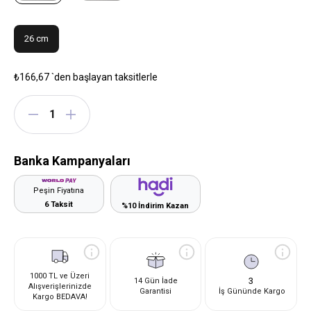
26 cm
₺166,67
`den başlayan taksitlerle
Banka Kampanyaları
Peşin Fiyatına
6 Taksit
%10 İndirim Kazan
1000 TL ve Üzeri
3
14 Gün İade
Alışverişlerinizde
Garantisi
İş Gününde Kargo
Kargo BEDAVA!