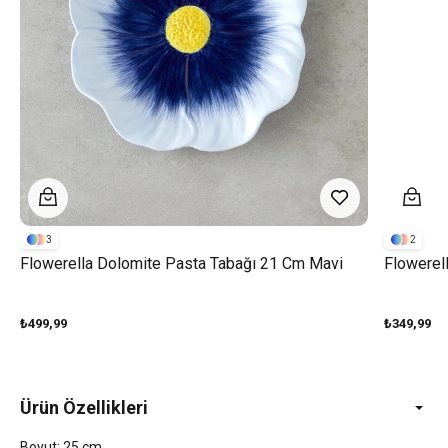
3
2
Flowerella Dolomite Pasta Tabağı 21 Cm Mavi
Flowerel
₺499,99
₺349,99
Ürün Özellikleri
Boyut: 25 cm