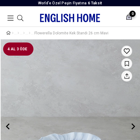
World’e Özel Peşin Fiyatına
6 Taksit
0
Flowerella Dolomite Kek Standı 26 cm Mavi
4 AL 3 ÖDE