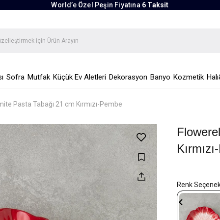
World’e Özel Peşin Fiyatına
6 Taksit
ı
Sofra
Mutfak
Küçük Ev Aletleri
Dekorasyon
Banyo
Kozmetik
Halı
omite Pasta Tabağı 21 cm Kırmızı-Pembe
Flowere
Kırmızı