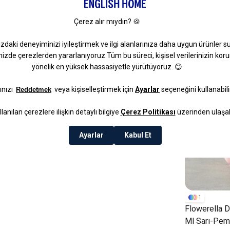
1
Flowerella 
Ml Sarı-Pe