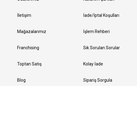
İletişim
İade/İptal Koşulları
Mağazalarımız
İşlem Rehberi
Franchising
Sık Sorulan Sorular
Toptan Satış
Kolay İade
Blog
Sipariş Sorgula
Servis Kaydı Oluştur
Yedek Parça Talebi Oluştur
Bizi Takip Edin