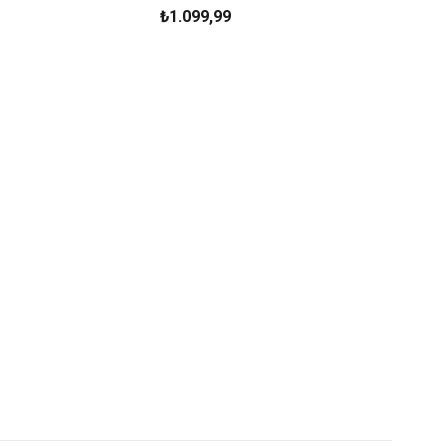
₺1.099,99
₺999