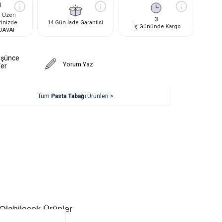
 Üzeri
3
rinizde
14 Gün İade Garantisi
İş Gününde Kargo
DAVA!
üşünce
Yorum Yaz
Ver
Tüm
Pasta Tabağı
Ürünleri >
 Olabilecek Ürünler