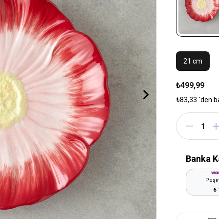
21 cm
₺499,99
₺83,33
`den b
Banka K
Peşin
6 