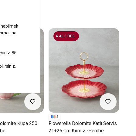
4 AL 3 ÖDE
4 
2
2
Dolomite Kupa 250
Flowerella Dolomite Katlı Servis
Flowe
mbe
21+26 Cm Kırmızı-Pembe
26 C