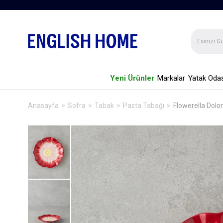
Yeni Ürünler
Markalar
Yatak Odas
Anasayfa
Sofra
Tabak
Pasta Tabağı
Flowerella Dol