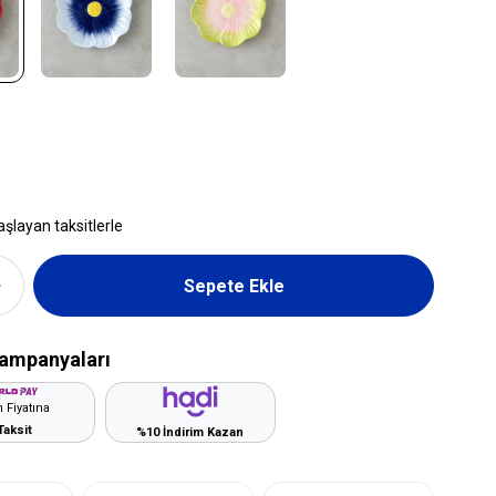
aşlayan taksitlerle
ampanyaları
 Fiyatına
Taksit
%10 İndirim Kazan