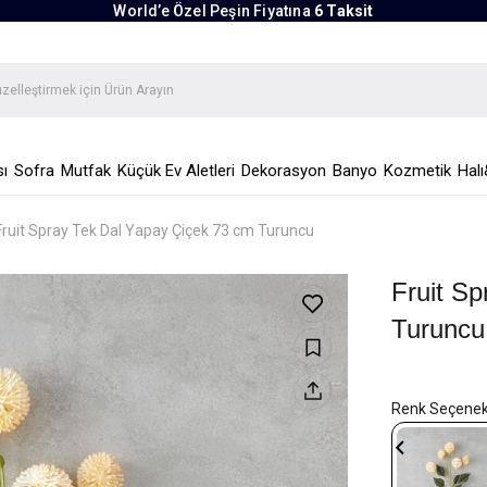
World’e Özel Peşin Fiyatına
6 Taksit
ı
Sofra
Mutfak
Küçük Ev Aletleri
Dekorasyon
Banyo
Kozmetik
Halı
Fruit Spray Tek Dal Yapay Çiçek 73 cm Turuncu
Fruit S
Turuncu