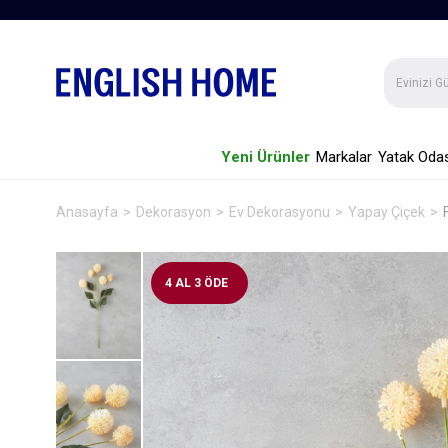
Yeni Ürünler
Markalar
Yatak Odas
Anasayfa
Dekorasyon
Ev Dekorasyonu
Yapay Çiçek
4 AL 3 ÖDE