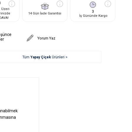
 Üzeri
3
rinizde
14 Gün İade Garantisi
İş Gününde Kargo
DAVA!
üşünce
Yorum Yaz
Ver
Tüm
Yapay Çiçek
Ürünleri >