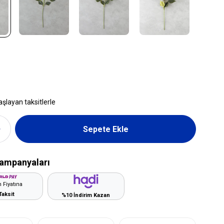
aşlayan taksitlerle
ampanyaları
 Fiyatına
Taksit
%10 İndirim Kazan