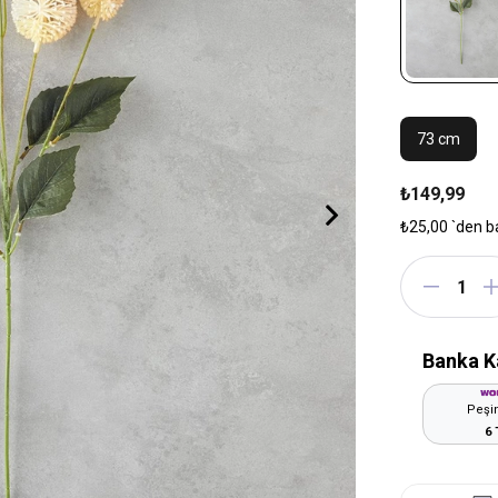
73 cm
₺149,99
₺25,00
`den b
Banka K
Peşin
6 