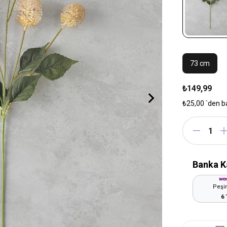
73 cm
₺149,99
₺25,00
`den b
Banka K
Peşin
6 