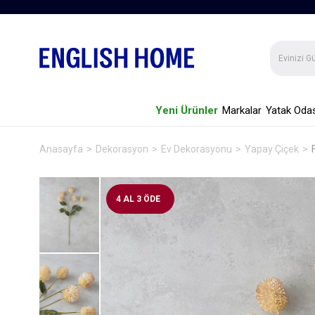
Yeni Ürünler
Markalar
Yatak Odas
Anasayfa
Dekorasyon
Ev Dekorasyonu
Yapay Çiçek
4 AL 3 ÖDE