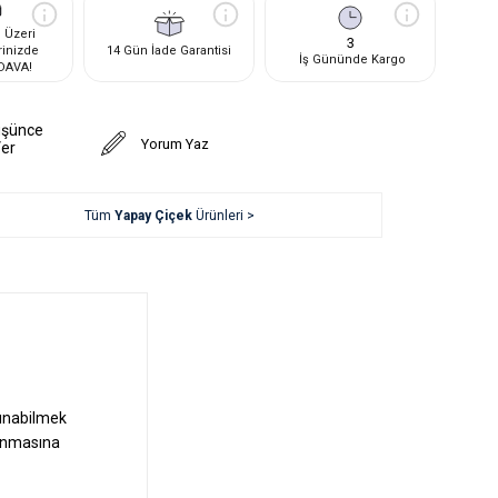
 Üzeri
3
rinizde
14 Gün İade Garantisi
İş Gününde Kargo
DAVA!
üşünce
Yorum Yaz
Ver
Tüm
Yapay Çiçek
Ürünleri >