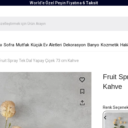
World’e Özel Peşin Fiyatına
6 Taksit
ı
Sofra
Mutfak
Küçük Ev Aletleri
Dekorasyon
Banyo
Kozmetik
Halı
Fruit Spray Tek Dal Yapay Çiçek 73 cm Kahve
Fruit S
Kahve