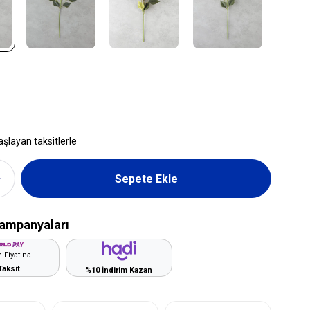
aşlayan taksitlerle
ampanyaları
 Fiyatına
Taksit
%10 İndirim Kazan