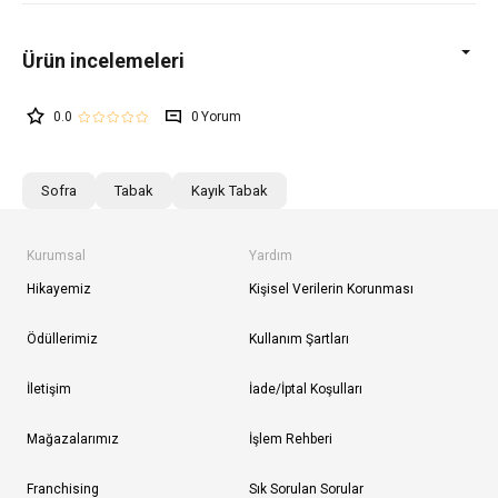
0.0
0
Sofra
Tabak
Kayık Tabak
Kurumsal
Yardım
Hikayemiz
Kişisel Verilerin Korunması
Ödüllerimiz
Kullanım Şartları
İletişim
İade/İptal Koşulları
Mağazalarımız
İşlem Rehberi
Franchising
Sık Sorulan Sorular