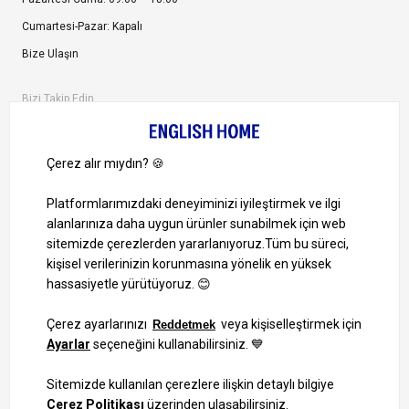
Cumartesi-Pazar: Kapalı
Bize Ulaşın
Bizi Takip Edin
Ayrıcalıklardan yararlanmak için uygulamamızı indirin.
1000 TL ve Üzeri Alışverişlerinizde Kargo Bedava!
Bilgi Toplum Hizmetleri
KVKK Veri İşleme Politikamız
Site Haritası