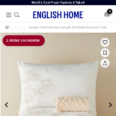
World’e Özel Peşin Fiyatına
6 Taksit
0
Garden Toile Pamuklu Çarşaflı Çift Kişilik Nevresim Takımı 200x220 cm Bej
2.ÜRÜNE %50 İNDİRİM