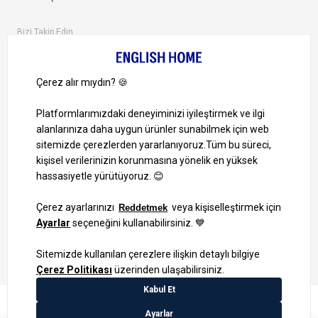
Bizi Takip Edin
Ayrıcalıklardan yararlanmak için uygulamamızı indirin.
1000 TL ve Üzeri Alışverişlerinizde Kargo Bedava!
Bilgi Toplum Hizmetleri
KVKK Veri İşleme Politikamız
Site Haritası