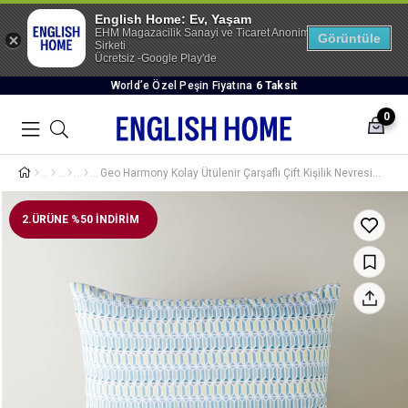
English Home: Ev, Yaşam
EHM Magazacilik Sanayi ve Ticaret Anonim
Görüntüle
Sirketi
Ücretsiz -Google Play'de
World’e Özel Peşin Fiyatına
6 Taksit
0
Geo Harmony Kolay Ütülenir Çarşaflı Çift Kişilik Nevresim Takımı 200x220 cm Mavi-Sarı
2.ÜRÜNE %50 İNDİRİM