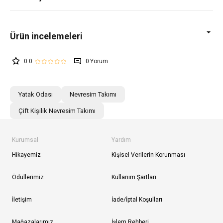
0.0
0
Yatak Odası
Nevresim Takımı
Çift Kişilik Nevresim Takımı
Kurumsal
Yardım
Hikayemiz
Kişisel Verilerin Korunması
Ödüllerimiz
Kullanım Şartları
İletişim
İade/İptal Koşulları
Mağazalarımız
İşlem Rehberi