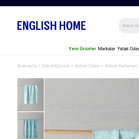
Yeni Ürünler
Markalar
Yatak Odas
Anasayfa
Bebek&Çocuk
Bebek Odası
Bebek Battaniye