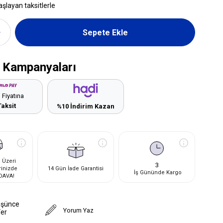
aşlayan taksitlerle
 Kampanyaları
 Fiyatına
Taksit
%10 İndirim Kazan
 Üzeri
3
rinizde
14 Gün İade Garantisi
İş Gününde Kargo
DAVA!
üşünce
Yorum Yaz
Ver