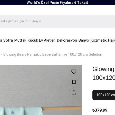
World’e Özel Peşin Fiyatına
6 Taksit
ı
Sofra
Mutfak
Küçük Ev Aletleri
Dekorasyon
Banyo
Kozmetik
Halı
Glowing Bears Pamuklu Bebe Battaniye 100x120 cm Seledon
Glowing
100x12
100x120 c
₺379,99