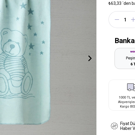
₺63,33
`den b
Banka
Peşin
6 
1000 TL ve
Alışverişle
Kargo BE
Fiyat D
Haber 