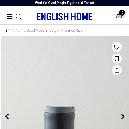
World’e Özel Peşin Fiyatına
6 Taksit
0
Good Mood Bliss Çelik Termos Siyah