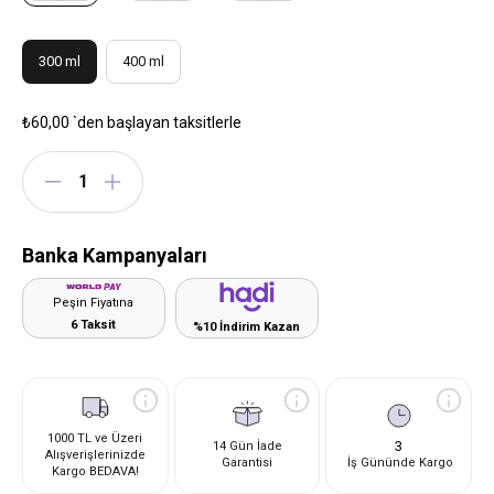
300 ml
400 ml
₺60,00
`den başlayan taksitlerle
Banka Kampanyaları
Peşin Fiyatına
6 Taksit
%10 İndirim Kazan
1000 TL ve Üzeri
3
14 Gün İade
Alışverişlerinizde
Garantisi
İş Gününde Kargo
Kargo BEDAVA!