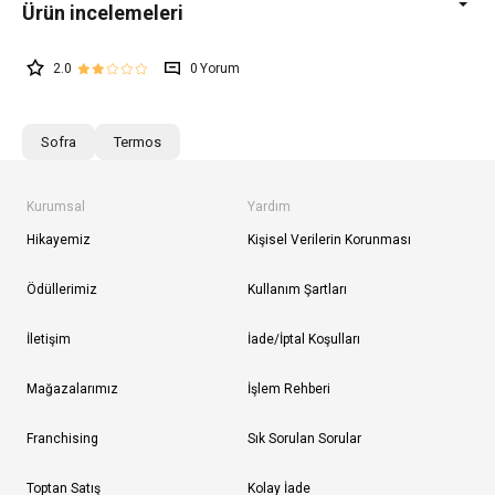
2.0
0
Sofra
Termos
Kurumsal
Yardım
Hikayemiz
Kişisel Verilerin Korunması
Ödüllerimiz
Kullanım Şartları
İletişim
İade/İptal Koşulları
Mağazalarımız
İşlem Rehberi
Franchising
Sık Sorulan Sorular
Toptan Satış
Kolay İade