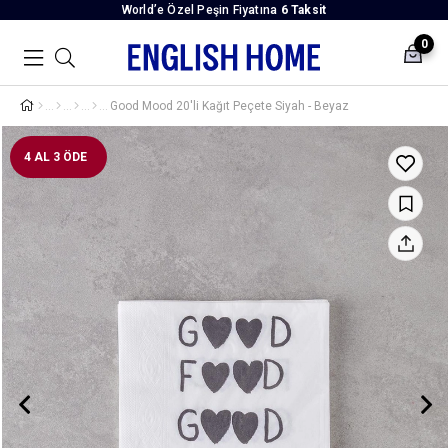
World’e Özel Peşin Fiyatına
6 Taksit
0
Good Mood 20'li Kağıt Peçete Siyah - Beyaz
4 AL 3 ÖDE