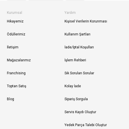
Kurumsal
Yardım
Hikayemiz
Kişisel Verilerin Korunması
Ödüllerimiz
Kullanım Şartları
İletişim
İade/İptal Koşulları
Mağazalarımız
İşlem Rehberi
Franchising
Sık Sorulan Sorular
Toptan Satış
Kolay İade
Blog
Sipariş Sorgula
Servis Kaydı Oluştur
Yedek Parça Talebi Oluştur