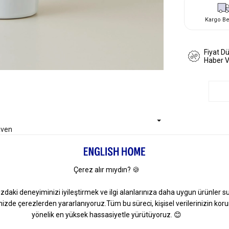
Kargo B
Fiyat D
Haber 
aven