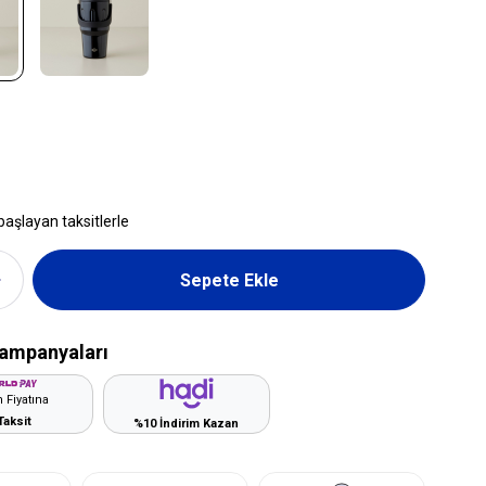
başlayan taksitlerle
ampanyaları
 Fiyatına
Taksit
%10 İndirim Kazan