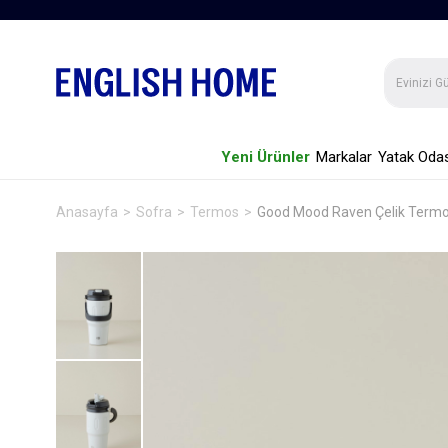
Yeni Ürünler
Markalar
Yatak Odas
Anasayfa
Sofra
Termos
Good Mood Raven Çelik Termos