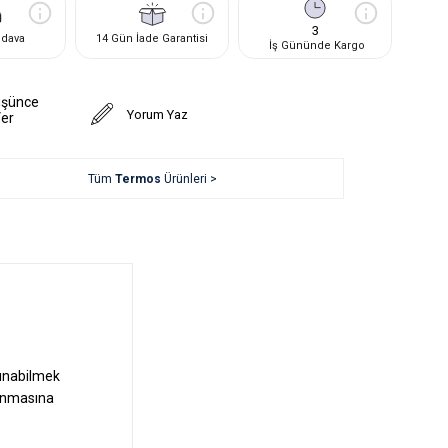
3
edava
14 Gün İade Garantisi
İş Gününde Kargo
üşünce
Yorum Yaz
Ver
Tüm
Termos
Ürünleri >