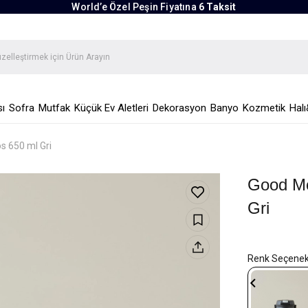
World’e Özel Peşin Fiyatına
6 Taksit
ı
Sofra
Mutfak
Küçük Ev Aletleri
Dekorasyon
Banyo
Kozmetik
Halı
 650 ml Gri
Good Mo
Gri