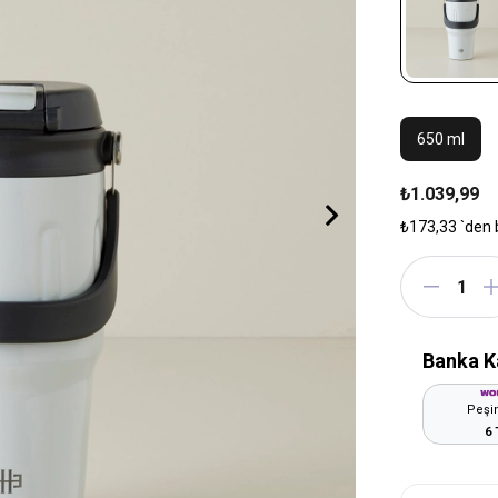
650 ml
₺1.039,99
₺173,33
`den 
Banka K
Peşin
6 