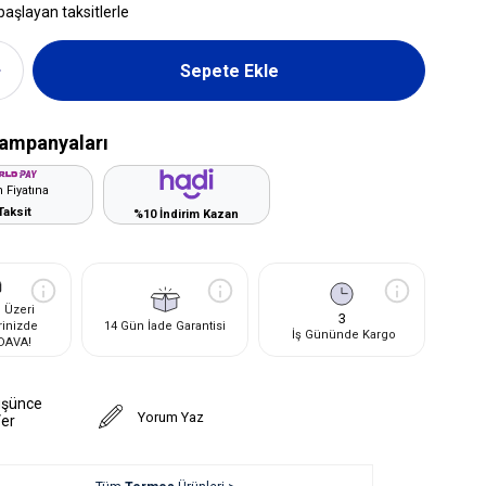
başlayan taksitlerle
ampanyaları
 Fiyatına
Taksit
%10 İndirim Kazan
 Üzeri
3
rinizde
14 Gün İade Garantisi
İş Gününde Kargo
DAVA!
üşünce
Yorum Yaz
Ver