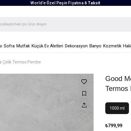
World’e Özel Peşin Fiyatına
6 Taksit
ı
Sofra
Mutfak
Küçük Ev Aletleri
Dekorasyon
Banyo
Kozmetik
Halı
z Çelik Termos Pembe
Good Mo
Termos
1000 ml
₺799,99