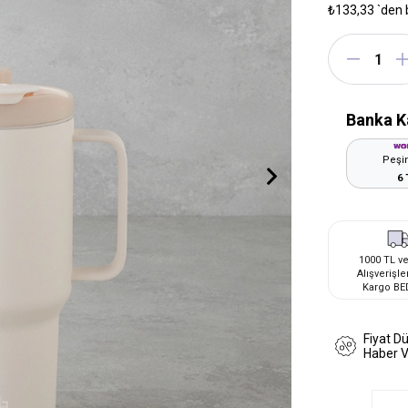
₺133,33
`den 
Banka K
Peşin
6 
1000 TL ve
Alışverişle
Kargo BE
Fiyat D
Haber 