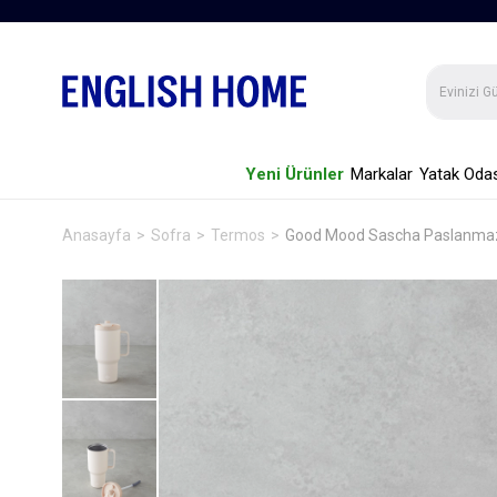
Yeni Ürünler
Markalar
Yatak Odas
Anasayfa
Sofra
Termos
Good Mood Sascha Paslanma