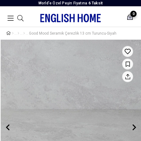
World’e Özel Peşin Fiyatına
6 Taksit
0
Good Mood Seramik Çerezlik 13 cm Turuncu-Siyah