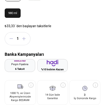
980 ml
₺33,33
`den başlayan taksitlerle
Banka Kampanyaları
Peşin Fiyatına
6 Taksit
%10 İndirim Kazan
1000 TL ve Üzeri
3
14 Gün İade
Alışverişlerinizde
Garantisi
İş Gününde Kargo
Kargo BEDAVA!