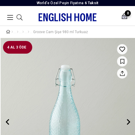
World’e Özel Peşin Fiyatına
6 Taksit
0
Groove Cam Şişe 980 ml Turkuaz
4 AL 3 ÖDE