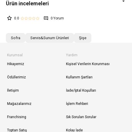
0.0
0
Sofra
Servis&Sunum Ürünleri
Şişe
Kurumsal
Yardım
Hikayemiz
Kişisel Verilerin Korunması
Ödüllerimiz
Kullanım Şartları
İletişim
İade/İptal Koşulları
Mağazalarımız
İşlem Rehberi
Franchising
Sık Sorulan Sorular
Toptan Satış
Kolay İade