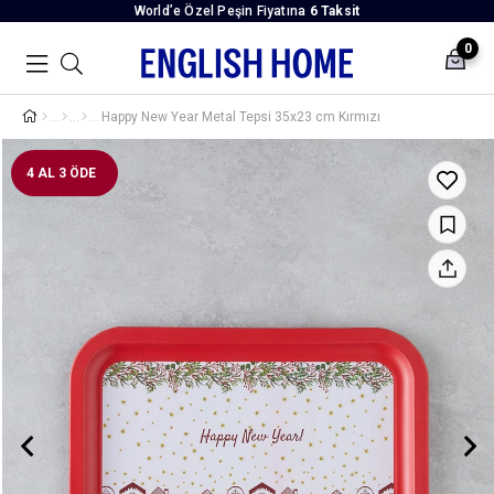
World’e Özel Peşin Fiyatına
6 Taksit
0
Happy New Year Metal Tepsi 35x23 cm Kırmızı
4 AL 3 ÖDE